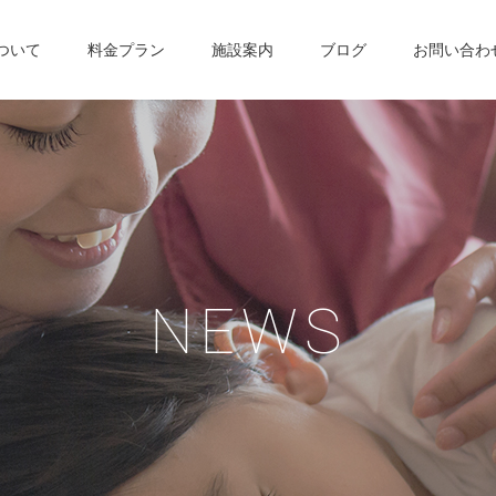
について
料金プラン
施設案内
ブログ
お問い合わ
N
E
W
S