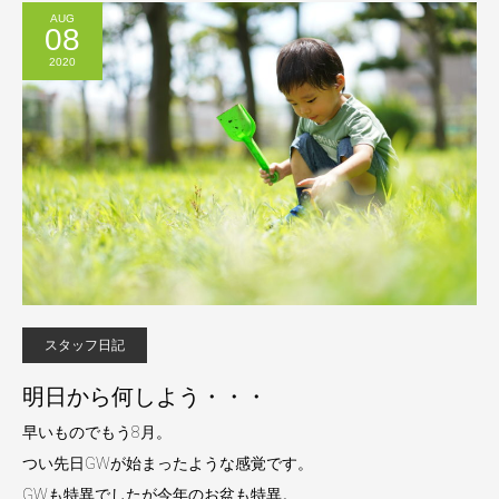
AUG
08
2020
スタッフ日記
明日から何しよう・・・
早いものでもう8月。
つい先日GWが始まったような感覚です。
GWも特異でしたが今年のお盆も特異。