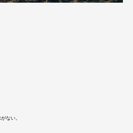
！
味がない。