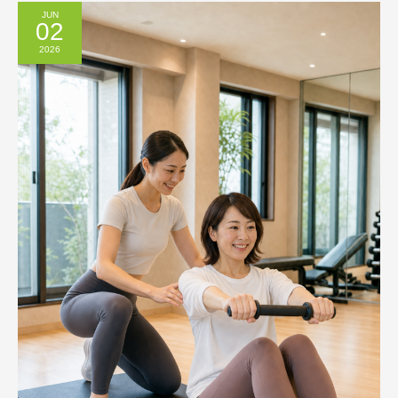
JUN
02
2026