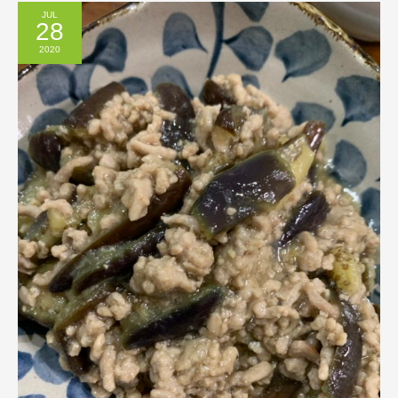
JUL
28
2020