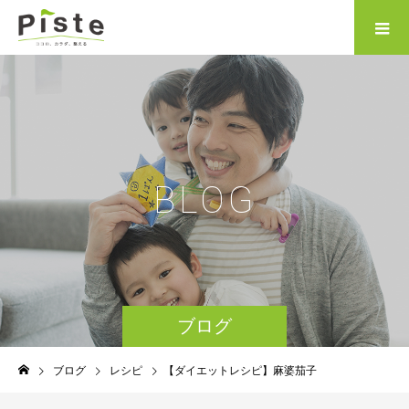
B
L
O
G
ブログ
ブログ
レシピ
【ダイエットレシピ】麻婆茄子