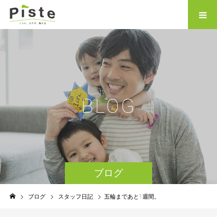
B
L
O
G
ブログ
ブログ
スタッフ日記
五輪まであと1週間。